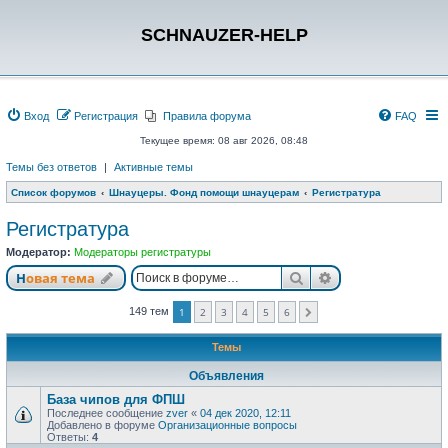
SCHNAUZER-HELP
Вход
Регистрация
Правила форума
FAQ
Текущее время: 08 авг 2026, 08:48
Темы без ответов
|
Активные темы
Список форумов
Шнауцеры. Фонд помощи шнауцерам
Регистратура
Регистратура
Модератор:
Модераторы регистратуры
Поиск
Расширенный п
Новая тема
149 тем
1
2
3
4
5
6
След.
Темы
Объявления
База чипов для ФПШ
Последнее сообщение
zver
«
04 дек 2020, 12:11
Добавлено в форуме
Организационные вопросы
Ответы:
4