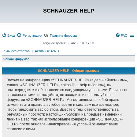
SCHNAUZER-HELP
Вход
Регистрация
Правила форума
FAQ
Текущее время: 08 авг 2026, 17:05
Темы без ответов
|
Активные темы
Список форумов
SCHNAUZER-HELP - Общие правила
Заходя на конференцию «SCHNAUZER-HELP» (в дальнейшем «мы»,
«наш», «SCHNAUZER-HELP», «https://pet-help.ru/forum»), вы
подтверждаете своё согласие со следующими условиями. Если вы не
согласны с ними, пожалуйста, не заходите и не пользуйтесь
форумами «SCHNAUZER-HELP». Мы оставляем за собой право
изменять эти правила в любое время и сделаем всё возможное,
чтобы уведомить вас об этом. Вместе с тем, ответственность за
регулярный просмотр настойщих условий на предмет изменений
лежит на вас, так как использование конференции «SCHNAUZER-
HELP» после обновления/исправления условий означает ваше
согласие с ними.