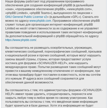
Наши форумы работают под управлением программного
обеспечения для создания конференций phpBB (в дальнейшем
«они», «программное обеспечение phpBB», «www.phpbb.com»,
«phpBB Limited», «phpBB Teams»), выпущенного по лицензии «
GNU General Public License v2
» (в дальнейшем «GPL»). Скачать его
можно по адресу
www.phpbb.com
. Программное обеспечение phpBB
служит только для организации интернет-конференций; phpBB
Limited не несёт ответственности за их содержание и не управляет
правилами поведения и использования таких интернет-конференций.
За дополнительной информацией о phpBB обращайтесь по адресу
https://www.phpbb.com/
.
Вы соглашаетесь не размещать оскорбительных, угрожающих,
клеветнических сообщений, порнографических сообщений, призывов
к национальной розни и прочих сообщений, которые могут нарушить
законы вашей страны, страны, которая предоставляет услуги
хостинга для форумов «SCHNAUZER-HELP», или нарушить
международное право. Попытки размещения таких сообщений могут
привести к вашему немедленному отключению от конференции, при
этом ваш провайдер будет поставлен в известность, если мы сочтём
это нужным. IP-адреса всех сообщений сохраняются для
обеспечения данной возможности.
Вы соглашаетесь с тем, что администраторы форумов «SCHNAUZER-
HELP» имеют право удалить, отредактировать, перенести или
закрыть любую тему в любое время по своему усмотрению. Как
пользователь вы согласны с тем, что введённая вами информация
будет храниться в базе данных. Хотя эта информация не будет