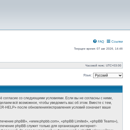
FAQ
Ссылки
Текущее время: 07 авг 2026, 14:46
Часовой пояс:
UTC+03:00
Язык:
 согласие со следующими условиями. Если вы не согласны с ними,
лаем всё возможное, чтобы уведомить вас об этом. Вместе с тем,
ZER-HELP» после обновления/исправления условий означает ваше
ечение phpBB», «www.phpbb.com», «phpBB Limited», «phpBB Teams»),
спечение phpBB служит только для организации интернет-