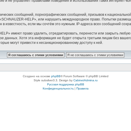
ание и не управляет правилами поведения и использования таких интернет
ических сообщений, порнографических сообщений, призывов к национальной
ов «SCHNAUZER-HELP», или нарушить международное право. Попытки размещ
 в известность, если мы сочтём это нужным. IP-адреса всех сообщений сох
LP» имеют право удалить, отредактировать, перенести или закрыть любую т
 базе данных. Хотя эта информация не будет открыта третьим лицам без в
торые могут привести к несанкционированному доступу к ней.
Создано на основе
phpBB
® Forum Software © phpBB Limited
Style subsilver3.3. Design by
CabinetAdmina.ru
Русская поддержка phpBB
Конфиденциальность
|
Правила