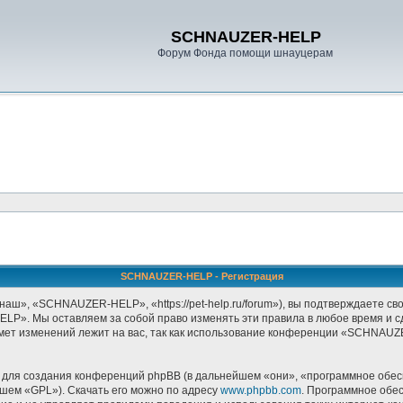
SCHNAUZER-HELP
Форум Фонда помощи шнауцерам
SCHNAUZER-HELP - Регистрация
, «SCHNAUZER-HELP», «https://pet-help.ru/forum»), вы подтверждаете своё
P». Мы оставляем за собой право изменять эти правила в любое время и сде
дмет изменений лежит на вас, так как использование конференции «SCHNAU
ля создания конференций phpBB (в дальнейшем «они», «программное обесп
йшем «GPL»). Скачать его можно по адресу
www.phpbb.com
. Программное обе