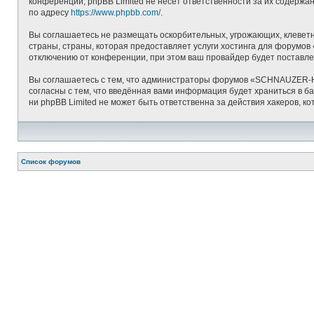
конференций; phpBB Limited не несёт ответственности за их содерж
по адресу
https://www.phpbb.com/
.
Вы соглашаетесь не размещать оскорбительных, угрожающих, клеветн
страны, страны, которая предоставляет услуги хостинга для форум
отключению от конференции, при этом ваш провайдер будет поставлен
Вы соглашаетесь с тем, что администраторы форумов «SCHNAUZER-HE
согласны с тем, что введённая вами информация будет храниться в
ни phpBB Limited не может быть ответственна за действия хакеров, ко
Список форумов