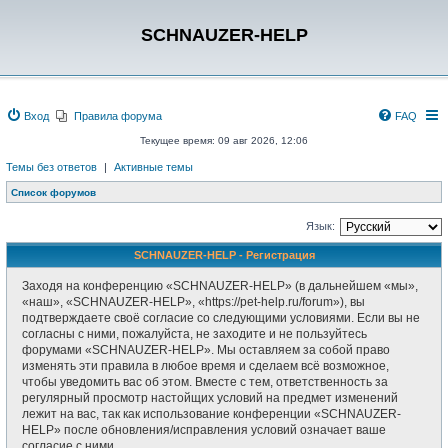
SCHNAUZER-HELP
Вход
Правила форума
FAQ
Текущее время: 09 авг 2026, 12:06
Темы без ответов
|
Активные темы
Список форумов
Язык:
SCHNAUZER-HELP - Регистрация
Заходя на конференцию «SCHNAUZER-HELP» (в дальнейшем «мы»,
«наш», «SCHNAUZER-HELP», «https://pet-help.ru/forum»), вы
подтверждаете своё согласие со следующими условиями. Если вы не
согласны с ними, пожалуйста, не заходите и не пользуйтесь
форумами «SCHNAUZER-HELP». Мы оставляем за собой право
изменять эти правила в любое время и сделаем всё возможное,
чтобы уведомить вас об этом. Вместе с тем, ответственность за
регулярный просмотр настойщих условий на предмет изменений
лежит на вас, так как использование конференции «SCHNAUZER-
HELP» после обновления/исправления условий означает ваше
согласие с ними.