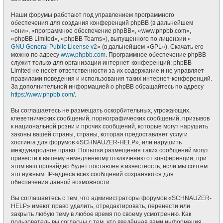
Наши форумы работают под управлением программного
обеспечения для создания конференций phpBB (в дальнейшем
«они», «программное обеспечение phpBB», «www.phpbb.com»,
«phpBB Limited», «phpBB Teams»), выпущенного по лицензии «
GNU General Public License v2
» (в дальнейшем «GPL»). Скачать его
можно по адресу
www.phpbb.com
. Программное обеспечение phpBB
служит только для организации интернет-конференций; phpBB
Limited не несёт ответственности за их содержание и не управляет
правилами поведения и использования таких интернет-конференций.
За дополнительной информацией о phpBB обращайтесь по адресу
https://www.phpbb.com/
.
Вы соглашаетесь не размещать оскорбительных, угрожающих,
клеветнических сообщений, порнографических сообщений, призывов
к национальной розни и прочих сообщений, которые могут нарушить
законы вашей страны, страны, которая предоставляет услуги
хостинга для форумов «SCHNAUZER-HELP», или нарушить
международное право. Попытки размещения таких сообщений могут
привести к вашему немедленному отключению от конференции, при
этом ваш провайдер будет поставлен в известность, если мы сочтём
это нужным. IP-адреса всех сообщений сохраняются для
обеспечения данной возможности.
Вы соглашаетесь с тем, что администраторы форумов «SCHNAUZER-
HELP» имеют право удалить, отредактировать, перенести или
закрыть любую тему в любое время по своему усмотрению. Как
пользователь вы согласны с тем, что введённая вами информация