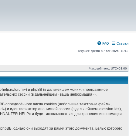
FAQ
Ссылки
Текущее время: 07 авг 2026, 11:42
Часовой пояс:
UTC+03:00
help.ru/forum») и phpBB (в дальнейшем «они», «программное
ательских сессий (в дальнейшем «ваша информация»).
B определённого числа cookies (небольшие текстовые файлы,
d») и идентификатор анонимной сессии (в дальнейшем «session-id»),
SCHNAUZER-HELP» и будет использоваться для хранения информации
pBB, однако они выходят за рамки этого документа, целью которого