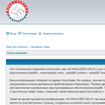
Вход
Регистрация
Правила форума
Темы без ответов
|
Активные темы
Список форумов
Это соглашение подробно объясняет, как «SCHNAUZER-HELP» и его по
обеспечение phpBB», «www.phpbb.com», «phpBB Limited», «phpBB Te
Ваша информация собирается двумя способами. Во-первых, просмот
загружаемые в папку временных файлов вашего браузера). Первые две
автоматически присвоенные вам программным обеспечением phpBB. 
о прочтённых вами темах, повышая таким образом удобство работы с
Также во время просмотра конференции «SCHNAUZER-HELP» мы можем 
является рассмотрение страниц, созданных исключительно програм