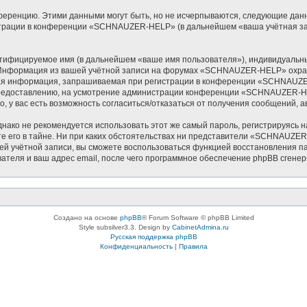
ференцию. Этими данными могут быть, но не исчерпываются, следующие дан
трации в конференции «SCHNAUZER-HELP» (в дальнейшем «ваша учётная зап
нтифицируемое имя (в дальнейшем «ваше имя пользователя»), индивидуальн
). Информация из вашей учётной записи на форумах «SCHNAUZER-HELP» охр
бая информация, запрашиваемая при регистрации в конференции «SCHNAUZER
к предоставлению, на усмотрение администрации конференции «SCHNAUZER-HEL
о, у вас есть возможность согласиться/отказаться от получения сообщений
ко не рекомендуется использовать этот же самый пароль, регистрируясь на
его в тайне. Ни при каких обстоятельствах ни представители «SCHNAUZER-H
ашей учётной записи, вы сможете воспользоваться функцией восстановления
ателя и ваш адрес email, после чего программное обеспечение phpBB сгенер
Создано на основе
phpBB
® Forum Software © phpBB Limited
Style subsilver3.3. Design by
CabinetAdmina.ru
Русская поддержка phpBB
Конфиденциальность
|
Правила