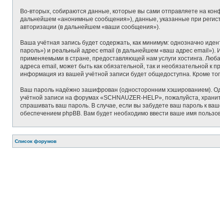
Во-вторых, собираются данные, которые вы сами отправляете на кон
дальнейшем «анонимные сообщения»), данные, указанные при регис
авторизации (в дальнейшем «ваши сообщения»).
Ваша учётная запись будет содержать, как минимум: однозначно иде
пароль») и реальный адрес email (в дальнейшем «ваш адрес email»
применяемыми в стране, предоставляющей нам услуги хостинга. Лю
адреса email, может быть как обязательной, так и необязательной 
информация из вашей учётной записи будет общедоступна. Кроме тог
Ваш пароль надёжно зашифрован (односторонним хэшированием). Одна
учётной записи на форумах «SCHNAUZER-HELP», пожалуйста, храните 
спрашивать ваш пароль. В случае, если вы забудете ваш пароль к в
обеспечением phpBB. Вам будет необходимо ввести ваше имя пользов
Список форумов