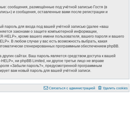
ные: сообщения, размещённые под учётной записью Гостя (в
ись») и сообщения, оставленные вами после регистрации и
ый пароль для входа под вашей учётной записью (далее «ваш
аняется законами о защите компьютерной информации,
-HELP», кроме вашего имени пользователя, вашего пароля и вашего
P». В любом случае у вас есть возможность выбрать, какая
, автоматически сгенерированных программным обеспечением phpBB.
 других сайтах. Ваш пароль является средством доступа к вашей
ELP», ни phpBB Limited, ни другое третье лицо не вправе
 пароля «Забыли пароль?», предусмотренной программным
ирует вам новый пароль для вашей учётной записи.
Связаться с администрацией
Удалить cookies