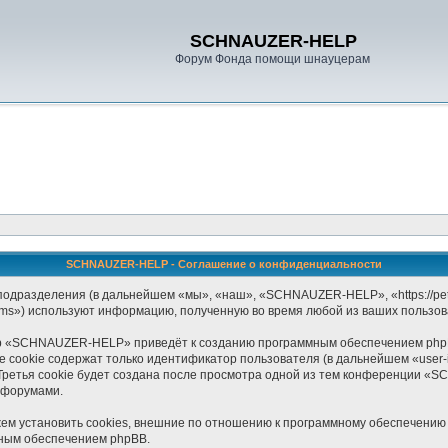
SCHNAUZER-HELP
Форум Фонда помощи шнауцерам
SCHNAUZER-HELP - Соглашение о конфиденциальности
дразделения (в дальнейшем «мы», «наш», «SCHNAUZER-HELP», «https://pet-
ams») используют информацию, полученную во время любой из ваших пользов
р «SCHNAUZER-HELP» приведёт к созданию программным обеспечением phpB
 cookie содержат только идентификатор пользователя (в дальнейшем «user-i
Третья cookie будет создана после просмотра одной из тем конференции «
 форумами.
установить cookies, внешние по отношению к программному обеспечению ph
мным обеспечением phpBB.