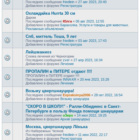
Последнее сообщение
friedlein
«
27 авг 2023, 20:40
Добавлено в форуме
Регистратура
Охлаждайка Hurrta 30 см
Даром
Последнее сообщение
Юлга
«
06 авг 2023, 12:55
Добавлено в форуме
Барахолка. Услуги и товары для животных.
Рекламные объявления.
Спб, миттель Тоша, 9 лет
Последнее сообщение
friedlein
«
03 авг 2023, 17:43
Добавлено в форуме
Регистратура
Лейшманиоз
Схема лечения из Черногории
Последнее сообщение
zver
«
27 апр 2023, 16:34
Добавлено в форуме
Лечение
ПРОПАЛИН в ПИТЕРЕ отдают !!!!
ПРОПАЛИН в ПИТЕРЕ отдают !!!!
Последнее сообщение
INNA KR
«
20 янв 2023, 15:28
Добавлено в форуме
Лечение
Возьму цвергшнауцера!
Последнее сообщение
Evpraksinya2006
«
28 окт 2022, 16:54
Добавлено в форуме
Возьму шнауцера
"СКОРО В ШКОЛУ!" - Ралли-Обидиенс в Санкт-
Петербурге в пользу Фонда помощи шнауцерам
Последнее сообщение
o3epo
«
14 июл 2022, 19:25
Добавлено в форуме
Архив (шнауцеры)
Москва, цвергшнауцер Лёнька
Из Набережных Челнов
Последнее сообщение
friedlein
«
11 июн 2022, 22:17
Добавлено в форуме
Регистратура