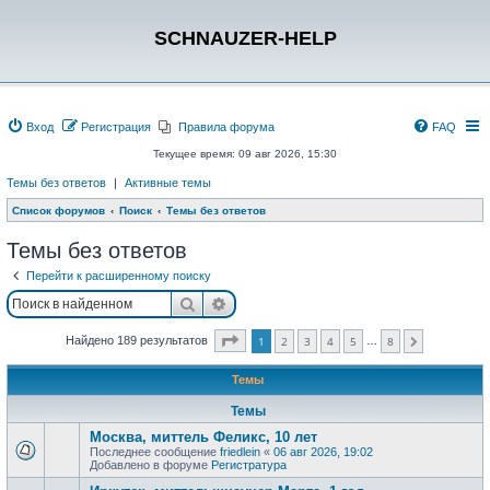
SCHNAUZER-HELP
Вход
Регистрация
Правила форума
FAQ
Текущее время: 09 авг 2026, 15:30
Темы без ответов
|
Активные темы
Список форумов
Поиск
Темы без ответов
Темы без ответов
Перейти к расширенному поиску
Поиск
Расширенный поиск
Страница
1
из
8
Найдено 189 результатов
1
2
3
4
5
8
…
След.
Темы
Темы
Москва, миттель Феликс, 10 лет
Последнее сообщение
friedlein
«
06 авг 2026, 19:02
Добавлено в форуме
Регистратура