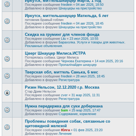
Иркутск, миттельшнауцер Марта, 1 год
Последнее сообщение
friedlein
«
04 авг 2026, 18:50
Добавлено в форуме
Шнауцеры на пристройство
Иркутск, миттельшнауцер Матильда, 6 лет
питомник Бравый гоблин
Последнее сообщение
friedlein
«
04 авг 2026, 18:45
Добавлено в форуме
Шнауцеры на пристройство
Скидка на груминг для членов фонда
Последнее сообщение
Lilu
«
23 июл 2026, 10:55
Добавлено в форуме
Барахолка. Услуги и товары для животных.
Рекламные объявления.
Цверг Шнауцер Милиса.ИСТРА
Потерялась собака. Цверг Милиса
Последнее сообщение
Чернова Екатерина
«
14 ноя 2025, 20:16
Добавлено в форуме
Пропал/найден шнауцер
Тверская обл, миттель Санька, 6 мес
Последнее сообщение
friedlein
«
28 июл 2025, 18:45
Добавлено в форуме
Регистратура
Ризен Нельсон, 12.12.2020 г.р. Москва
Стар Дрим Нельсон
Последнее сообщение
zver
«
31 мар 2025, 11:31
Добавлено в форуме
Регистратура
Нужна передержка для суки добермана
Последнее сообщение
bam
«
25 мар 2025, 17:47
Добавлено в форуме
Содержание, кормление
Проблемы поведения собак, связанные со
щитовидной железой
Последнее сообщение
Юлга
«
01 фев 2025, 23:20
Добавлено в форуме
Лечение