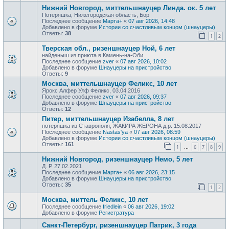
Нижний Новгород, миттельшнауцер Линда. ок. 5 лет
Потеряшка, Нижегородская область, Бор
Последнее сообщение
Марта+
«
07 авг 2026, 14:48
Добавлено в форуме
Истории со счастливым концом (шнауцеры)
Ответы:
38
1
2
Тверская обл., ризеншнауцер Ной, 6 лет
найденыш из приюта в Камень-на-Оби
Последнее сообщение
zver
«
07 авг 2026, 10:02
Добавлено в форуме
Шнауцеры на пристройство
Ответы:
9
Москва, миттельшнауцер Феликс, 10 лет
Ярокс Алфер Улф Феликс, 03.04.2016
Последнее сообщение
zver
«
07 авг 2026, 09:37
Добавлено в форуме
Шнауцеры на пристройство
Ответы:
12
Питер, миттельшнауцер Изабелла, 8 лет
потеряшка из Ставрополя, ЖАКИРА ЖЕРОНА д.р. 15.08.2017
Последнее сообщение
Nastas'ya
«
07 авг 2026, 08:59
Добавлено в форуме
Истории со счастливым концом (шнауцеры)
Ответы:
161
1
6
7
8
9
…
Нижний Новгород, ризеншнауцер Немо, 5 лет
Д. Р. 27.02.2021
Последнее сообщение
Марта+
«
06 авг 2026, 23:15
Добавлено в форуме
Шнауцеры на пристройство
Ответы:
35
1
2
Москва, миттель Феликс, 10 лет
Последнее сообщение
friedlein
«
06 авг 2026, 19:02
Добавлено в форуме
Регистратура
Санкт-Петербург, ризеншнауцер Патрик, 3 года