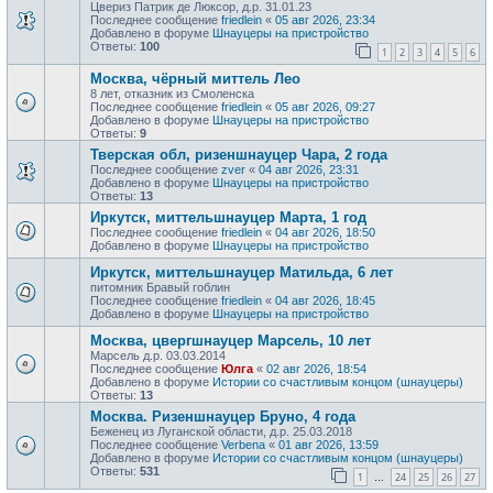
Цвериз Патрик де Люксор, д.р. 31.01.23
Последнее сообщение
friedlein
«
05 авг 2026, 23:34
Добавлено в форуме
Шнауцеры на пристройство
Ответы:
100
1
2
3
4
5
6
Москва, чёрный миттель Лео
8 лет, отказник из Смоленска
Последнее сообщение
friedlein
«
05 авг 2026, 09:27
Добавлено в форуме
Шнауцеры на пристройство
Ответы:
9
Тверская обл, ризеншнауцер Чара, 2 года
Последнее сообщение
zver
«
04 авг 2026, 23:31
Добавлено в форуме
Шнауцеры на пристройство
Ответы:
13
Иркутск, миттельшнауцер Марта, 1 год
Последнее сообщение
friedlein
«
04 авг 2026, 18:50
Добавлено в форуме
Шнауцеры на пристройство
Иркутск, миттельшнауцер Матильда, 6 лет
питомник Бравый гоблин
Последнее сообщение
friedlein
«
04 авг 2026, 18:45
Добавлено в форуме
Шнауцеры на пристройство
Москва, цвергшнауцер Марсель, 10 лет
Марсель д.р. 03.03.2014
Последнее сообщение
Юлга
«
02 авг 2026, 18:54
Добавлено в форуме
Истории со счастливым концом (шнауцеры)
Ответы:
13
Москва. Ризеншнауцер Бруно, 4 года
Беженец из Луганской области, д.р. 25.03.2018
Последнее сообщение
Verbena
«
01 авг 2026, 13:59
Добавлено в форуме
Истории со счастливым концом (шнауцеры)
Ответы:
531
1
24
25
26
27
…