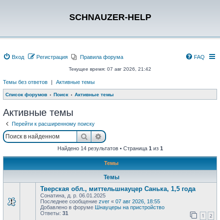
SCHNAUZER-HELP
Вход
Регистрация
Правила форума
FAQ
Текущее время: 07 авг 2026, 21:42
Темы без ответов
|
Активные темы
Список форумов
Поиск
Активные темы
Активные темы
Перейти к расширенному поиску
Поиск
Расширенный поиск
Найдено 14 результатов • Страница
1
из
1
Темы
Темы
Тверская обл., миттельшнауцер Санька, 1,5 года
Сонатина, д. р. 06.01.2025
Последнее сообщение
zver
«
07 авг 2026, 18:55
Добавлено в форуме
Шнауцеры на пристройство
Ответы:
31
1
2