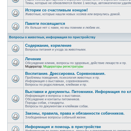
Темы, которые не обновляются более 1 месяца, автоматически удаля
Истории со счастливым концом!
Животные, которые нашли новых хозяев или вернулись домой.
Памяти посвящается
Их больше нет с нами, но мы помним и любим их.
Вопросы о животных, информация по пристройству
Содержание, кормление
Вопросы питания и ухода за животными.
Лечение
Обсуждение клиник, вопросы по здоровью, действие лекарств и пр.
Модератор:
Модераторы регистратуры
Воспитание. Дрессировка. Соревнования.
Проблемы поведения, психология животных и пр.
Информация о выставках, соревнованиях.
Вопросы по родословным, клеймам и пр.
Выставки и документы. Питомники. Информация по к
Информация и вопросы о выставках.
Обсуждение и контакты питомников.
Породы собак, стандарты.
Вопросы по документам и клеймам собак.
Законы, правила, права и обязанности собачников.
Злободневные вопросы собачьей жизни.
Информация и помощь в пристройстве
Информация по пиару животных, просьбы и предложения по перевозке