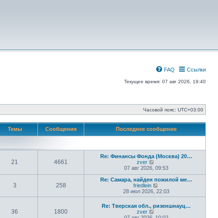
FAQ
Ссылки
Текущее время: 07 авг 2026, 19:40
Часовой пояс:
UTC+03:00
Темы
Сообщения
Последнее сообщение
Re: Финансы Фонда (Москва) 20…
21
4661
П
zver
е
07 авг 2026, 09:53
р
е
Re: Самара, найден пожилой ме…
3
258
й
П
friedlein
т
е
28 июл 2026, 22:03
и
р
к
е
Re: Тверская обл., ризеншнауц…
п
й
36
1800
П
zver
о
т
е
07 авг 2026, 10:02