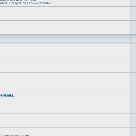
ются. Следите за своими темами!
леймам.
, передержке и пр.