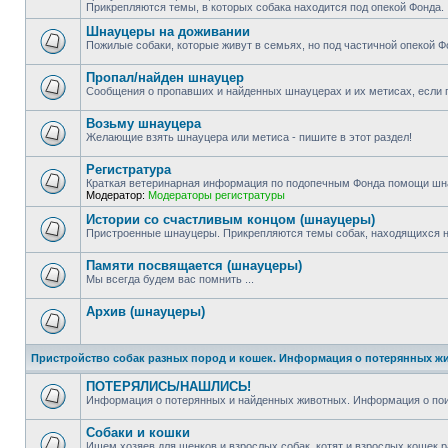
Прикрепляются темы, в которых собака находится под опекой Фонда.
Шнауцеры на доживании
Пожилые собаки, которые живут в семьях, но под частичной опекой Ф
Пропал/найден шнауцер
Сообщения о пропавших и найденных шнауцерах и их метисах, если п
Возьму шнауцера
Желающие взять шнауцера или метиса - пишите в этот раздел!
Регистратура
Краткая ветеринарная информация по подопечным Фонда помощи шн
Модератор:
Модераторы регистратуры
Истории со счастливым концом (шнауцеры)
Пристроенные шнауцеры. Прикрепляются темы собак, находящихся н
Памяти посвящается (шнауцеры)
Мы всегда будем вас помнить ...
Архив (шнауцеры)
Пристройство собак разных пород и кошек. Информация о потерянных ж
ПОТЕРЯЛИСЬ/НАШЛИСЬ!
Информация о потерянных и найденных животных. Информация о пои
Собаки и кошки
Ищем хозяев для щенков и взрослых собак, котят и взрослых кошек р