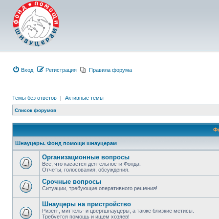
Вход
Регистрация
Правила форума
Темы без ответов
|
Активные темы
Список форумов
Ф
Шнауцеры. Фонд помощи шнауцерам
Организационные вопросы
Все, что касается деятельности Фонда.
Отчеты, голосования, обсуждения.
Срочные вопросы
Ситуации, требующие оперативного решения!
Шнауцеры на пристройство
Ризен-, миттель- и цвергшнауцеры, а также близкие метисы.
Требуется помощь и ищем хозяев!