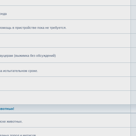
онда
омощь в пристройстве пока не требуется.
ауцерам (выжимка без обсуждений)
а испытательном сроке.
ивотных!
ске животных.
азных пород и метисов.