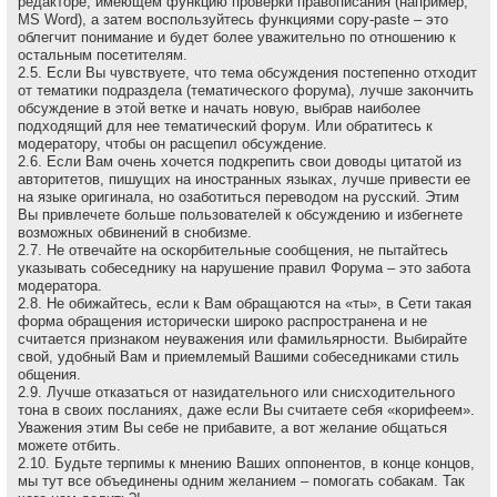
редакторе, имеющем функцию проверки правописания (например,
MS Word), а затем воспользуйтесь функциями copy-paste – это
облегчит понимание и будет более уважительно по отношению к
остальным посетителям.
2.5. Если Вы чувствуете, что тема обсуждения постепенно отходит
от тематики подраздела (тематического форума), лучше закончить
обсуждение в этой ветке и начать новую, выбрав наиболее
подходящий для нее тематический форум. Или обратитесь к
модератору, чтобы он расщепил обсуждение.
2.6. Если Вам очень хочется подкрепить свои доводы цитатой из
авторитетов, пишущих на иностранных языках, лучше привести ее
на языке оригинала, но озаботиться переводом на русский. Этим
Вы привлечете больше пользователей к обсуждению и избегнете
возможных обвинений в снобизме.
2.7. Не отвечайте на оскоpбительные сообщения, не пытайтесь
указывать собеседнику на наpушение пpавил Форума – это забота
модеpатоpа.
2.8. Не обижайтесь, если к Вам обращаются на «ты», в Сети такая
форма обращения исторически широко распространена и не
считается признаком неуважения или фамильярности. Выбирайте
свой, удобный Вам и приемлемый Вашими собеседниками стиль
общения.
2.9. Лучше отказаться от назидательного или снисходительного
тона в своих посланиях, даже если Вы считаете себя «корифеем».
Уважения этим Вы себе не прибавите, а вот желание общаться
можете отбить.
2.10. Будьте терпимы к мнению Ваших оппонентов, в конце концов,
мы тут все объединены одним желанием – помогать собакам. Так