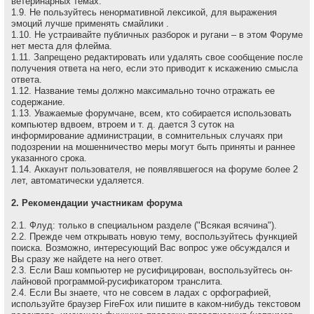
ветеринарных темах.
1.9. Не пользуйтесь ненормативной лексикой, для выражения
эмоций лучше применять смайлики .
1.10. Не устраивайте публичных разборок и ругани – в этом Форуме
нет места для флейма.
1.11. Запрещено редактировать или удалять свое сообщение после
получения ответа на него, если это приводит к искажению смысла
ответа.
1.12. Название темы должно максимально точно отражать ее
содержание.
1.13. Уважаемые форумчане, всем, кто собирается использовать
компьютер вдвоем, втроем и т. д. дается 3 суток на
информирование администрации, в сомнительных случаях при
подозрении на мошенничество меры могут быть приняты и раннее
указанного срока.
1.14. Аккаунт пользователя, не появлявшегося на форуме более 2
лет, автоматически удаляется.
2. Рекомендации участникам форума
2.1. Флуд: только в специальном разделе ("Всякая всячина").
2.2. Прежде чем открывать новую тему, воспользуйтесь функцией
поиска. Возможно, интересующий Вас вопрос уже обсуждался и
Вы сразу же найдете на него ответ.
2.3. Если Ваш компьютер не русифицирован, воспользуйтесь он-
лайновой программой-русификатором транслита.
2.4. Если Вы знаете, что не совсем в ладах с орфографией,
используйте браузер FireFox или пишите в каком-нибудь текстовом