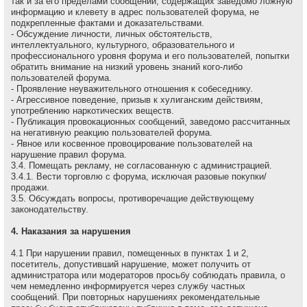
так и за его пределами сообщений, содержащих заведомо ложнyю
инфоpмацию и клеветy в адрес пользователей форума, не
подкрепленные фактами и доказательствами.
- Обсуждение личности, личных обстоятельств,
интеллектуального, культурного, образовательного и
профессионального уровня форума и его пользователей, попытки
обратить внимание на низкий уровень знаний кого-либо
пользователей форума.
- Проявление неуважительного отношения к собеседнику.
- Агрессивное поведение, пpизыв к хулиганским действиям,
употреблению наркотических веществ.
- Публикация провокационных сообщений, заведомо рассчитанных
на негативную реакцию пользователей форума.
- Явное или косвенное провоцирование пользователей на
нарушение правил форума.
3.4. Помещать рекламу, не согласованную с администрацией.
3.4.1. Вести торговлю с форума, исключая разовые покупки/
продажи.
3.5. Обсуждать вопpосы, пpотивоpечащие действующему
законодательству.
4. Наказания за нарушения
4.1 Пpи наpушении пpавил, помещенных в пунктах 1 и 2,
посетитель, допустивший наpушение, может получить от
администратора или модераторов просьбу соблюдать правила, о
чем немедленно инфоpмиpуется через службу частных
сообщений. При повторных нарушениях рекомендательные