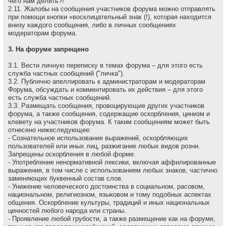
чего нам делить?!
2.11. Жалобы на сообщения участников форума можно отправлять
при помощи кнопки «восклицательный знак (!), которая находится
внизу каждого сообщения, либо в личных сообщениях
модераторам форума.
3. На форуме запрещено
3.1. Вести личную переписку в темах форума – для этого есть
служба частных сообщений ("личка").
3.2. Публично апеллировать к администраторам и модеpатоpам
Форума, обсуждать и комментировать их действия – для этого
есть служба частных сообщений.
3.3. Размещать сообщения, провоцирующие других участников
форума, а также сообщения, содержащие оскоpбления, цинизм и
клевету на участников форума. К таким сообщениям может быть
отнесено нижеследующее:
- Сознательное использование выражений, оскорбляющих
пользователей или иных лиц, разжигание любых видов розни.
Запрещены оскорбления в любой форме.
- Употребление ненормативной лексики, включая аффилированные
выражения, в том числе с использованием любых знаков, частично
заменяющих буквенный состав слов.
- Унижение человеческого достоинства в социальном, расовом,
национальном, религиозном, языковом и тому подобных аспектах
общения. Оскорбление культуры, традиций и иных национальных
ценностей любого народа или страны.
- Проявление любой грубости, а также размещение как на форуме,