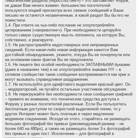
тематические разделы («кросспостинг») – это захламляет Форум,
не давая Вам ничего взамен: большинство посетителей
пользуются опцией просмотра всех свежих сообщений и Ваше
письмо не останется незамеченным, в какой раздел Вы бы его ни
поместили.
1.4. При ответе на чье-либо послание не злоупотребляйте
цитированием («оверквотинг»). При необходимости цитируйте
только самую существенную мысль оппонента, на которую Вы,
собственно, и реагируете.
1.5. Не распространяйте недостоверных или непроверенных
сведений. Если какая-либо новая информация кажется Вам
достойной обнародования, укажите, откуда Вы ее почерпнули или
на основании каких фактов Вы ее предложили.
1.6. Не пишите без особой необходимости ЗАГЛАВНЫМИ буквами
(даже в названиях тем) и не злоупотребляйте знаками !!!!! – в
сетевом сообществе такие сообщения воспринимаются как крик и
могут вызывать справедливое раздражение.
1.7. Не используйте для шрифтового выделения красный цвет. Он
– модераторский, не пугайте остальных участников обсуждения.
1.8. Не перегружайте без необходимости свои сообщения графикой
– примите во внимание, что технические средства доступа к
Форуму у разных посетителей различные. Если Вы пользуетесь
бесплатным доступом по скоростной выделенной линии, то у
других Интернет может быть платным и через медленное
модемное соединение. Исходя из этого, старайтесь не размещать
больших фотографий без превью (рекомендуемый размер – не
более 640 на 480рх), а также не размещать более 3-х фотографий
без превью в один пост. Исключение – для фотографий в