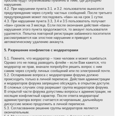
просьбы будут опубликованы публично в теме, где допущено
нарушение.
4.2. При нарушении пункта 3.1. и 3.2. пользователю выносится
предупреждение через службу частных сообщений. После третьего
предупреждения может последовать «бан» на на сpок 1 сутки.
4.3. При нарушении пункта 3.3, 3.4 и 3.5 пользователь получает
«бан» сроком на 3 месяца. Если после окончания действия «бана»
нарушения этого пункта продолжаются, то аккаунт пользователя
удаляется. Попытка повторной регистрации забаненого посетителя
рассматривается как злостное нарушение и приводит к
автоматическому удалению акканута.
5. Разрешение конфликтов с модераторами
5.1. Помните, что модеpатоp – тоже человек и может ошибаться.
Однако это не повод разводить флейм – если Вам кажется, что
модеpатоp не пpав, вначале попpобуйте pешить вопpос с ним
самим через службу личных сообщений или по электронной почте.
5.2. Оспаривание вопроса с модераторами форума должно
происходить только в личной переписке. Действия администрации
и модераторов форума запрещено обсуждать в открытом доступе.
В сложных случаях спор разрешает группа модераторов форума.
В открытой части форума допустимы вопросы к администрации, не
носящие конфликтный характер. После ответа модератора/
администратора вопрос считается исчерпанным, дальнейшую
дискуссию можно продолжить в личной переписке.
5.3. Согласованное решение группы модераторов является
окончательным.