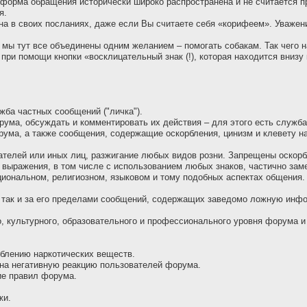
ая форма обращения исторически широко распространена и не считается 
я.
она в своих посланиях, даже если Вы считаете себя «корифеем». Уважен
, мы тут все объединены одним желанием – помогать собакам. Так чего 
при помощи кнопки «восклицательный знак (!), которая находится вниз
жба частных сообщений ("личка").
рума, обсуждать и комментировать их действия – для этого есть служб
ума, а также сообщения, содержащие оскоpбления, цинизм и клевету н
ателей или иных лиц, разжигание любых видов розни. Запрещены оскор
 выражения, в том числе с использованием любых знаков, частично зам
ациональном, религиозном, языковом и тому подобных аспектах общения.
, так и за его пределами сообщений, содержащих заведомо ложнyю инф
, культурного, образовательного и профессионального уровня форума и 
еблению наркотических веществ.
 на негативную реакцию пользователей форума.
ие правил форума.
жи.