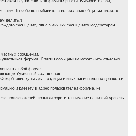
признаком неуважения или фамильярности. Выбирайте свой,
ия этим Вы себе не прибавите, а вот желание общаться можете
нам делить?!
у каждого сообщения, либо в личных сообщениях модераторам
а частных сообщений.
а участников форума. К таким сообщениям может быть отнесено
бления в любой форме.
еняющих буквенный состав слов.
 Оскорбление культуры, традиций и иных национальных ценностей
оpмацию и клеветy в адрес пользователей форума, не
его пользователей, попытки обратить внимание на низкий уровень