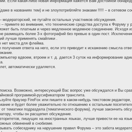
ий. Если какая-либо новая информация кажется Вам достойной обнародо
же в названиях тем) и не злоупотребляйте знаками !!!!! – в сетевом с
– модераторский, не пугайте остальных участников обсуждения.
й – примите во внимание, что технические средства доступа к Форуму у
 может быть платным и через медленное модемное соединение. Исходя и
 не размещать более 3-х фотографий без превью в один пост. Исключен
ций лучше применять смайлики .
ме нет места для флейма.
 получения ответа на него, если это приводит к искажению смысла отве
ржание.
омпьютер вдвоем, втроем и т. д. дается 3 суток на информирование адм
а.
лет, автоматически удаляется.
поиска. Возможно, интересующий Вас вопрос уже обсуждался и Вы сразу
айновой программой-русификатором транслита.
льзуйте браузер FireFox или пишите в каком-нибудь текстовом редактор
имание и будет более уважительно по отношению к остальным посетител
т от тематики подраздела (тематического форума), лучше закончить обсу
ратору, чтобы он расщепил обсуждение.
авторитетов, пишущих на иностранных языках, лучше привести ее на язы
ожных обвинений в снобизме.
азывать собеседнику на наpушение пpавил Форума – это забота модеpато