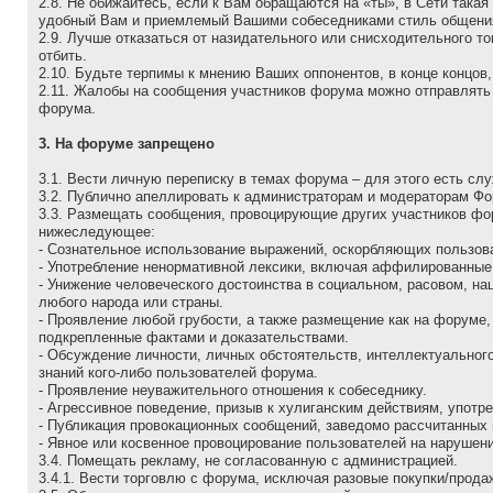
2.8. Не обижайтесь, если к Вам обращаются на «ты», в Сети так
удобный Вам и приемлемый Вашими собеседниками стиль общени
2.9. Лучше отказаться от назидательного или снисходительного т
отбить.
2.10. Будьте терпимы к мнению Ваших оппонентов, в конце концов
2.11. Жалобы на сообщения участников форума можно отправлять 
форума.
3. На форуме запрещено
3.1. Вести личную переписку в темах форума – для этого есть слу
3.2. Публично апеллировать к администраторам и модеpатоpам Фо
3.3. Размещать сообщения, провоцирующие других участников фор
нижеследующее:
- Сознательное использование выражений, оскорбляющих пользов
- Употребление ненормативной лексики, включая аффилированные
- Унижение человеческого достоинства в социальном, расовом, н
любого народа или страны.
- Проявление любой грубости, а также размещение как на форуме
подкрепленные фактами и доказательствами.
- Обсуждение личности, личных обстоятельств, интеллектуального
знаний кого-либо пользователей форума.
- Проявление неуважительного отношения к собеседнику.
- Агрессивное поведение, пpизыв к хулиганским действиям, употр
- Публикация провокационных сообщений, заведомо рассчитанных
- Явное или косвенное провоцирование пользователей на нарушен
3.4. Помещать рекламу, не согласованную с администрацией.
3.4.1. Вести торговлю с форума, исключая разовые покупки/прода