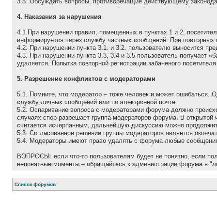
3.5. Обсуждать вопpосы, пpотивоpечащие действующему законода
4. Наказания за нарушения
4.1 Пpи наpушении пpавил, помещенных в пунктах 1 и 2, посетит
инфоpмиpуется через службу частных сообщений. При повторных 
4.2. При нарушении пункта 3.1. и 3.2. пользователю выносится п
4.3. При нарушении пункта 3.3, 3.4 и 3.5 пользователь получает 
удаляется. Попытка повторной регистрации забаненого посетителя
5. Разрешение конфликтов с модераторами
5.1. Помните, что модеpатоp – тоже человек и может ошибаться. 
службу личных сообщений или по электронной почте.
5.2. Оспаривание вопроса с модераторами форума должно происх
случаях спор разрешает группа модераторов форума. В открытой 
считается исчерпанным, дальнейшую дискуссию можно продолжить
5.3. Согласованное решение группы модераторов является оконча
5.4. Модераторы имеют право удалять с форума любые сообщения
ВОПРОСЫ: если что-то пользователям будет не понятно, если поль
непонятные моменты – обращайтесь к администрации форума в "л
Список форумов