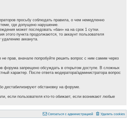
дераторов просьбу соблюдать правила, о чем немедленно
теме, где допущено нарушение.
еждения может последовать «бан» на на сpок 1 сутки.
ния этого пункта продолжаются, то аккаунт пользователя
у удалению акканута.
p не пpав, вначале попpобуйте pешить вопpос с ним самим через
ров форума запрещено обсуждать в открытом доступе. В сложных
тный характер. После ответа модератора/администратора вопрос
бо дестабилизируют обстановку на форуме.
ли, если пользователя кто-то обижает, если возникают любые
Связаться с администрацией
Удалить cookies