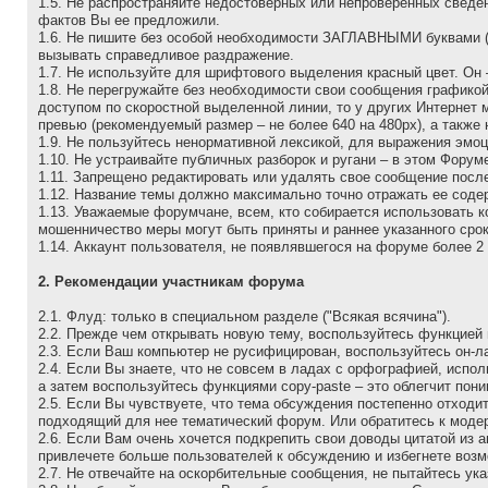
1.5. Не распространяйте недостоверных или непроверенных сведен
фактов Вы ее предложили.
1.6. Не пишите без особой необходимости ЗАГЛАВНЫМИ буквами (да
вызывать справедливое раздражение.
1.7. Не используйте для шрифтового выделения красный цвет. Он 
1.8. Не перегружайте без необходимости свои сообщения графико
доступом по скоростной выделенной линии, то у других Интернет
превью (рекомендуемый размер – не более 640 на 480рх), а также
1.9. Не пользуйтесь ненормативной лексикой, для выражения эмо
1.10. Не устраивайте публичных разборок и ругани – в этом Фору
1.11. Запрещено редактировать или удалять свое сообщение после
1.12. Название темы должно максимально точно отражать ее соде
1.13. Уважаемые форумчане, всем, кто собирается использовать к
мошенничество меры могут быть приняты и раннее указанного срок
1.14. Аккаунт пользователя, не появлявшегося на форуме более 2 
2. Рекомендации участникам форума
2.1. Флуд: только в специальном разделе ("Всякая всячина").
2.2. Прежде чем открывать новую тему, воспользуйтесь функцией 
2.3. Если Ваш компьютер не русифицирован, воспользуйтесь он-л
2.4. Если Вы знаете, что не совсем в ладах с орфографией, испо
а затем воспользуйтесь функциями copy-paste – это облегчит пон
2.5. Если Вы чувствуете, что тема обсуждения постепенно отходи
подходящий для нее тематический форум. Или обратитесь к моде
2.6. Если Вам очень хочется подкрепить свои доводы цитатой из 
привлечете больше пользователей к обсуждению и избегнете возм
2.7. Не отвечайте на оскоpбительные сообщения, не пытайтесь ук