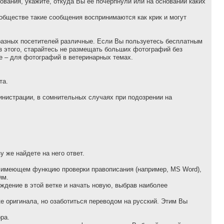
вания, укажите, откуда Вы ее почерпнули или на основании каких
ообществе такие сообщения воспринимаются как крик и могут
 разных посетителей различные. Если Вы пользуетесь бесплатным
з этого, старайтесь не размещать больших фотографий без
ие – для фотографий в ветеринарных темах.
та.
инистрации, в сомнительных случаях при подозрении на
 же найдете на него ответ.
е, имеющем функцию проверки правописания (например, MS Word),
ям.
ждение в этой ветке и начать новую, выбрав наиболее
ке оригинала, но озаботиться переводом на русский. Этим Вы
pа.