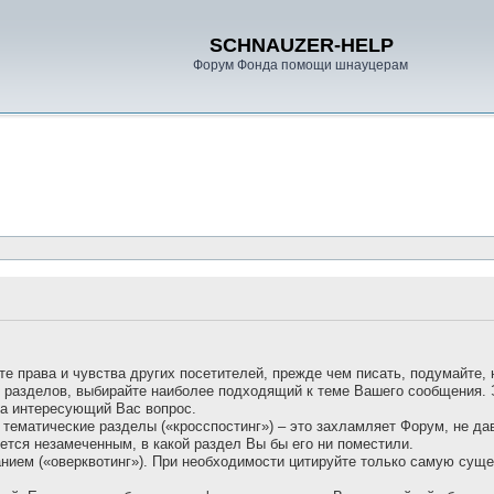
SCHNAUZER-HELP
Форум Фонда помощи шнауцерам
те права и чувства других посетителей, прежде чем писать, подумайте, 
х разделов, выбирайте наиболее подходящий к теме Вашего сообщения.
на интересующий Вас вопрос.
 тематические разделы («кросспостинг») – это захламляет Форум, не д
ется незамеченным, в какой раздел Вы бы его ни поместили.
ванием («оверквотинг»). При необходимости цитируйте только самую сущ