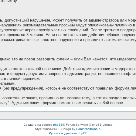
тельству.
ель, допустивший наpушение, может получить от администратора или мо
нарушениях рекомендательные просьбы будут опубликованы публично в 
редупреждение через службу частных сообщений. После третьего предупр
«бан» сроком на 3 месяца. Если после окончания действия «бана» наруше
 рассматривается как злостное нарушение и приводит к автоматическом
Однако это не повод разводить флейм – если Вам кажется, что модеpато
одить только в личной переписке. Действия администрации и модерато
части форума допустимы вопросы к администрации, не носящие конфлик
 в личной переписке.
тельным.
 (без предупреждения), которые не соответствуют правилам форума ли
зователи не знают, правильно ли назвали тему, в тот ли раздел положи
ичку". Администрация форума поможет вам решить любой вопрос.
Создано на основе
phpBB
® Forum Software © phpBB Limited
Style subsilver3.3. Design by
CabinetAdmina.ru
Русская поддержка phpBB