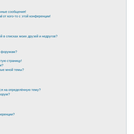
чные сообщения!
l от кого-то с этой конференции!
й в списках моих друзей и недругов?
и форумам?
стую страницу!
и?
ные мной темы?
ься на определённую тему?
форум?
ференции?