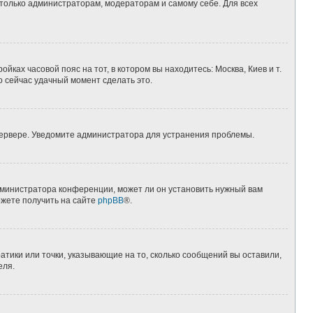
 только администраторам, модераторам и самому себе. Для всех
йках часовой пояс на тот, в котором вы находитесь: Москва, Киев и т.
о сейчас удачный момент сделать это.
 сервере. Уведомите администратора для устранения проблемы.
дминистратора конференции, может ли он установить нужный вам
ожете получить на сайте
phpBB
®.
атики или точки, указывающие на то, сколько сообщений вы оставили,
еля.