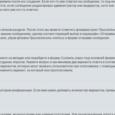
ремени после его создания. Если кто-то уже ответил на сообщение, то под н
ляется, если сообщение редактировал администратор или модератор, хотя они
 него уже кто-то ответил.
в личном разделе. После этого вы можете отметить флажком пункт
Присоедин
м вашим сообщениям, сделав соответствующий выбор в параграфе «Отправка
ниях, убрав флажок
Присоединить подпись
в форме отправки сообщения.
ните на вкладке или перейдите в форму
Создать опрос
под основной формой
создание опросов. Укажите вопрос и как минимум два варианта ответа в соот
о вариантов, которые могут выбрать пользователи при голосовании, с помощь
изменять вариант, за который они проголосовали.
ратором конференции. Если вам нужно добавить количество вариантов, прев
здателями, модераторами или администраторами. Для редактирования опроса 