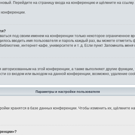
ь новый. Перейдите на страницу входа на конференцию и щёлкните на ссылку
м конференции.
ля?
аваться под своим именем на конференции только некоторое ограниченное вре
дилось вводить имя пользователя и пароль каждый раз, вы можете отметить
иблиотеке, интернет-кафе, университете и т. д. Если пункт
Запомнить меня
я авторизованным на этой конференции, а также выполняют другие функции,
ти со входом или выходом на данной конференции, возможно, удаление cook
Параметры и настройки пользователя
ройки хранятся в базе данных конференции. Чтобы изменить их, щёлкните н
еренции»?