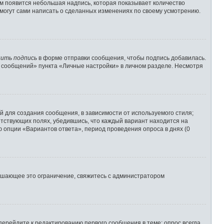
им появится небольшая надпись, которая показывает количество
 могут сами написать о сделанных изменениях по своему усмотрению.
ить подпись
в форме отправки сообщения, чтобы подпись добавилась.
 сообщений» пункта «Личные настройки» в личном разделе. Несмотря
 для создания сообщения, в зависимости от используемого стиля;
ветствующих полях, убедившись, что каждый вариант находится на
ю опции «Вариантов ответа», период проведения опроса в днях (0
ышающее это ограничение, свяжитесь с администратором
перейдите к редактированию первого сообщения в теме; опрос всегда