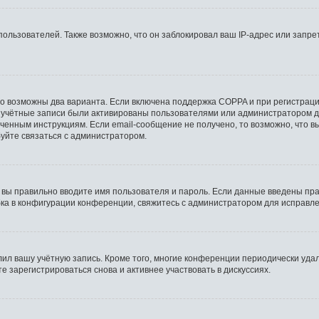
льзователей. Также возможно, что он заблокировал ваш IP-адрес или запрет
то возможны два варианта. Если включена поддержка COPPA и при регистрации
 учётные записи были активированы пользователями или администратором д
ченным инструкциям. Если email-сообщение не получено, то возможно, что в
буйте связаться с администратором.
 вы правильно вводите имя пользователя и пароль. Если данные введены пра
бка в конфигурации конференции, свяжитесь с администратором для исправле
лил вашу учётную запись. Кроме того, многие конференции периодически уд
 зарегистрироваться снова и активнее участвовать в дискуссиях.