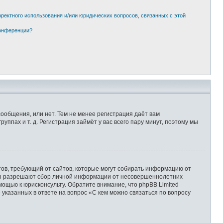
рректного использования и/или юридических вопросов, связанных с этой
конференции?
сообщения, или нет. Тем не менее регистрация даёт вам
пах и т. д. Регистрация займёт у вас всего пару минут, поэтому мы
Штатов, требующий от сайтов, которые могут собирать информацию от
уны разрешают сбор личной информации от несовершеннолетних
мощью к юрисконсульту. Обратите внимание, что phpBB Limited
казанных в ответе на вопрос «С кем можно связаться по вопросу