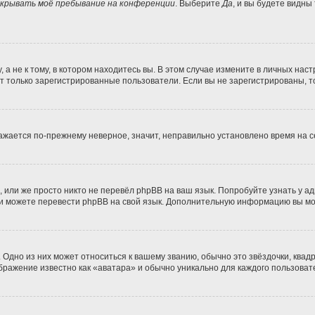
крывать моё пребывание на конференции
. Выберите
Да
, и вы будете видны
 не к тому, в котором находитесь вы. В этом случае измените в личных настро
гут только зарегистрированные пользователи. Если вы не зарегистрированы, т
бражается по-прежнему неверное, значит, неправильно установлено время на
 или же просто никто не перевёл phpBB на ваш язык. Попробуйте узнать у а
сами можете перевести phpBB на свой язык. Дополнительную информацию вы м
Одно из них может относиться к вашему званию, обычно это звёздочки, квадр
ображение известно как «аватара» и обычно уникально для каждого пользоват