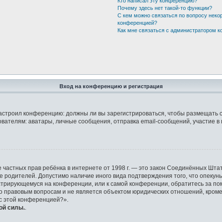
Кто написал эту конференцию?
Почему здесь нет такой-то функции?
С кем можно связаться по вопросу неко
конференцией?
Как мне связаться с администратором 
Вход на конференцию и регистрация
р настроил конференцию: должны ли вы зарегистрироваться, чтобы размещать 
елям: аватары, личные сообщения, отправка email-сообщений, участие в груп
защите частных прав ребёнка в интернете от 1998 г. — это закон Соединённых 
ие родителей. Допустимо наличие иного вида подтверждения того, что опек
гистрирующемуся на конференции, или к самой конференции, обратитесь за по
правовым вопросам и не является объектом юридических отношений, кроме у
 с этой конференцией?».
ой силы.
.