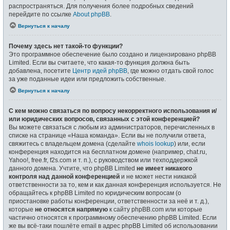
распространяться. Для получения более подробных сведений
перейдите по ссылке
About phpBB
.
Вернуться к началу
Почему здесь нет такой-то функции?
Это программное обеспечение было создано и лицензировано phpBB
Limited. Если вы считаете, что какая-то функция должна быть
добавлена, посетите
Центр идей phpBB
, где можно отдать свой голос
за уже поданные идеи или предложить собственные.
Вернуться к началу
С кем можно связаться по вопросу некорректного использования и/
или юридических вопросов, связанных с этой конференцией?
Вы можете связаться с любым из администраторов, перечисленных в
списке на странице «Наша команда». Если вы не получили ответа,
свяжитесь с владельцем домена (сделайте
whois lookup
) или, если
конференция находится на бесплатном домене (например, chat.ru,
Yahoo!, free.fr, f2s.com и т. п.), с руководством или техподдержкой
данного домена. Учтите, что phpBB Limited
не имеет никакого
контроля над данной конференцией
и не может нести никакой
ответственности за то, кем и как данная конференция используется. Не
обращайтесь к phpBB Limited по юридическим вопросам (о
приостановке работы конференции, ответственности за неё и т. д.),
которые
не относятся напрямую
к сайту phpBB.com или которые
частично относятся к программному обеспечению phpBB Limited. Если
же вы всё-таки пошлёте email в адрес phpBB Limited об использовании