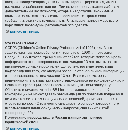
настроил конференцию: должны ли вы зарегистрироваться, чтобы
размещать сообщения, или нет. Тем не менее регистрация даёт вам
дополнительные возможности, которые недоступны анонимным
пользователям: аватары, личные сообщения, отправка email-
сообщений, участие в группах и т. д. Регистрация займёт у вас всего
пару минут, поэтому мы рекомендуем это сделать.
Вернуться к началу
Что такое COPPA?
COPPA (Children’s Online Privacy Protection Act of 1998), или Акт о
защите частных прав ребёнка в интернете от 1998 г. — это закон
Соединённых Штатов, требующий от сайтов, которые могут собирать
информацию от несовершеннолетних младше 13 лет, иметь на это
письменное согласие родителей. Допустимо наличие иного вида
подтверждения того, что опекуны разрешают сбор личной информации
от несовершеннолетних младше 13 лет. Если вы не уверены,
применимо ли это к вам, как к регистрирующемуся на конференции, или
к самой конференции, обратитесь за помощью к юрисконсульту.
Обратите внимание, что phpBB Limited администрация данной
конференции не может давать рекомендаций по правовым вопросам и
не является объектом юридических отношений, кроме указанных в
ответе на вопрос «С кем можно связаться по вопросу некорректного
использования и/или юридических вопросов, связанных с этой
конференцией?».
Примечание переводчика: в России данный акт не имеет
юридической силы.
.
Вернуться к началу