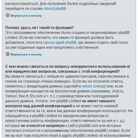
распространяться. Для получения более подробных сведений
перейдите по ссылке
About phpBB
.
Вернуться к началу
Почему здесь нет такой-то функции?
Это программное обеспечение было создано и лицензировано phpBB
Limited. Если вы считаете, что какая-то функция должна быть
добавлена, посетите
Центр идей phpBB
, где можно отдать свой голос
за уже поданные идеи или предложить собственные.
Вернуться к началу
С кем можно связаться по вопросу некорректного использования и/
или юридических вопросов, связанных с этой конференцией?
Вы можете связаться с любым из администраторов, перечисленных в
списке на странице «Наша команда». Если вы не получили ответа,
свяжитесь с владельцем домена (сделайте
whois lookup
) или, если
конференция находится на бесплатном домене (например, chat.ru,
Yahoo!, free.fr, f2s.com и т. п.), с руководством или техподдержкой
данного домена. Учтите, что phpBB Limited
не имеет никакого
контроля над данной конференцией
и не может нести никакой
ответственности за то, кем и как данная конференция используется. Не
обращайтесь к phpBB Limited по юридическим вопросам (о
приостановке работы конференции, ответственности за неё и т. д.),
которые
не относятся напрямую
к сайту phpBB.com или которые
частично относятся к программному обеспечению phpBB Limited. Если
же вы всё-таки пошлёте email в адрес phpBB Limited об использовании