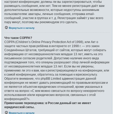
настроил конференцию: должны ли вы зарегистрироваться, чтобы
размещать сообщения, или нет. Тем не менее регистрация даёт вам
дополнительные возможности, которые недоступны анонимным
пользователям: аватары, личные сообщения, отправка email-
сообщений, участие в группах и т. д. Регистрация займёт у вас всего
пару минут, поэтому мы рекомендуем это сделать.
Вернуться к началу
Что такое COPPA?
COPPA (Children’s Online Privacy Protection Act of 1998), или Акт о
защите частных прав ребёнка в интернете от 1998 г. — это закон
Соединённых Штатов, требующий от сайтов, которые могут собирать
информацию от несовершеннолетних младше 13 лет, иметь на это
письменное согласие родителей. Допустимо наличие иного вида
подтверждения того, что опекуны разрешают сбор личной информации
от несовершеннолетних младше 13 лет. Если вы не уверены,
применимо ли это к вам, как к регистрирующемуся на конференции, или
к самой конференции, обратитесь за помощью к юрисконсульту.
Обратите внимание, что phpBB Limited администрация данной
конференции не может давать рекомендаций по правовым вопросам и
не является объектом юридических отношений, кроме указанных в
ответе на вопрос «С кем можно связаться по вопросу некорректного
использования и/или юридических вопросов, связанных с этой
конференцией?».
Примечание переводчика: в России данный акт не имеет
юридической силы.
.
Вернуться к началу