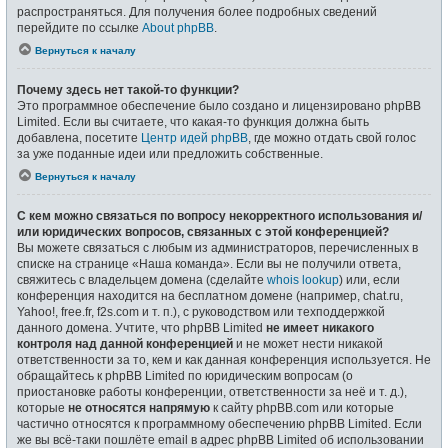
распространяться. Для получения более подробных сведений
перейдите по ссылке
About phpBB
.
Вернуться к началу
Почему здесь нет такой-то функции?
Это программное обеспечение было создано и лицензировано phpBB
Limited. Если вы считаете, что какая-то функция должна быть
добавлена, посетите
Центр идей phpBB
, где можно отдать свой голос
за уже поданные идеи или предложить собственные.
Вернуться к началу
С кем можно связаться по вопросу некорректного использования и/
или юридических вопросов, связанных с этой конференцией?
Вы можете связаться с любым из администраторов, перечисленных в
списке на странице «Наша команда». Если вы не получили ответа,
свяжитесь с владельцем домена (сделайте
whois lookup
) или, если
конференция находится на бесплатном домене (например, chat.ru,
Yahoo!, free.fr, f2s.com и т. п.), с руководством или техподдержкой
данного домена. Учтите, что phpBB Limited
не имеет никакого
контроля над данной конференцией
и не может нести никакой
ответственности за то, кем и как данная конференция используется. Не
обращайтесь к phpBB Limited по юридическим вопросам (о
приостановке работы конференции, ответственности за неё и т. д.),
которые
не относятся напрямую
к сайту phpBB.com или которые
частично относятся к программному обеспечению phpBB Limited. Если
же вы всё-таки пошлёте email в адрес phpBB Limited об использовании