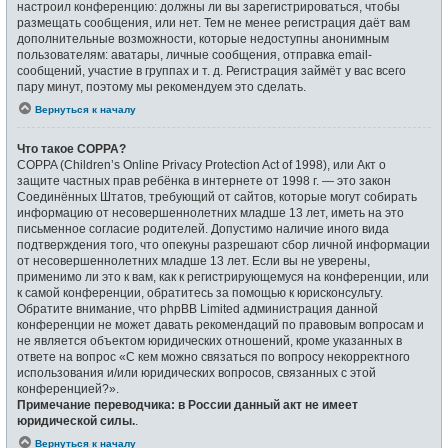
настроил конференцию: должны ли вы зарегистрироваться, чтобы
размещать сообщения, или нет. Тем не менее регистрация даёт вам
дополнительные возможности, которые недоступны анонимным
пользователям: аватары, личные сообщения, отправка email-
сообщений, участие в группах и т. д. Регистрация займёт у вас всего
пару минут, поэтому мы рекомендуем это сделать.
Вернуться к началу
Что такое COPPA?
COPPA (Children’s Online Privacy Protection Act of 1998), или Акт о
защите частных прав ребёнка в интернете от 1998 г. — это закон
Соединённых Штатов, требующий от сайтов, которые могут собирать
информацию от несовершеннолетних младше 13 лет, иметь на это
письменное согласие родителей. Допустимо наличие иного вида
подтверждения того, что опекуны разрешают сбор личной информации
от несовершеннолетних младше 13 лет. Если вы не уверены,
применимо ли это к вам, как к регистрирующемуся на конференции, или
к самой конференции, обратитесь за помощью к юрисконсульту.
Обратите внимание, что phpBB Limited администрация данной
конференции не может давать рекомендаций по правовым вопросам и
не является объектом юридических отношений, кроме указанных в
ответе на вопрос «С кем можно связаться по вопросу некорректного
использования и/или юридических вопросов, связанных с этой
конференцией?».
Примечание переводчика: в России данный акт не имеет
юридической силы.
.
Вернуться к началу